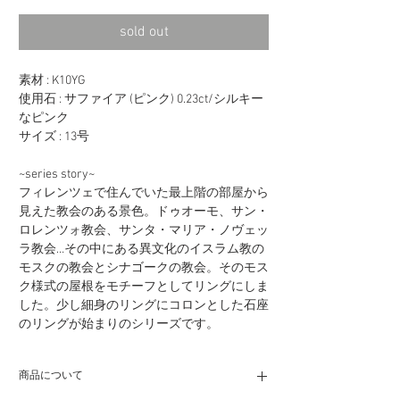
格
sold out
素材 : K10YG
使用石 : サファイア (ピンク) 0.23ct/シルキー
なピンク
サイズ : 13号
~series story~
フィレンツェで住んでいた最上階の部屋から
見えた教会のある景色。ドゥオーモ、サン・
ロレンツォ教会、サンタ・マリア・ノヴェッ
ラ教会…その中にある異文化のイスラム教の
モスクの教会とシナゴークの教会。そのモス
ク様式の屋根をモチーフとしてリングにしま
した。少し細身のリングにコロンとした石座
のリングが始まりのシリーズです。
商品について