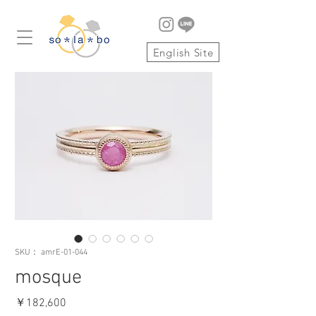
English Site
SKU： amrE-01-044
mosque
価
￥182,600